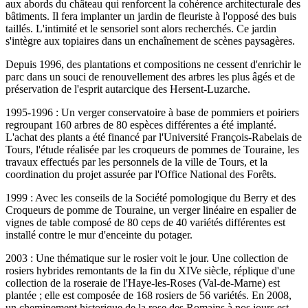
aux abords du château qui renforcent la cohérence architecturale des
bâtiments. Il fera implanter un jardin de fleuriste à l'opposé des buis
taillés. L'intimité et le sensoriel sont alors recherchés. Ce jardin
s'intègre aux topiaires dans un enchaînement de scènes paysagères.
Depuis 1996, des plantations et compositions ne cessent d'enrichir le
parc dans un souci de renouvellement des arbres les plus âgés et de
préservation de l'esprit autarcique des Hersent-Luzarche.
1995-1996 : Un verger conservatoire à base de pommiers et poiriers
regroupant 160 arbres de 80 espèces différentes a été implanté.
L'achat des plants a été financé par l'Université François-Rabelais de
Tours, l'étude réalisée par les croqueurs de pommes de Touraine, les
travaux effectués par les personnels de la ville de Tours, et la
coordination du projet assurée par l'Office National des Forêts.
1999 : Avec les conseils de la Société pomologique du Berry et des
Croqueurs de pomme de Touraine, un verger linéaire en espalier de
vignes de table composé de 80 ceps de 40 variétés différentes est
installé contre le mur d'enceinte du potager.
2003 : Une thématique sur le rosier voit le jour. Une collection de
rosiers hybrides remontants de la fin du XIVe siècle, réplique d'une
collection de la roseraie de l'Haye-les-Roses (Val-de-Marne) est
plantée ; elle est composée de 168 rosiers de 56 variétés. En 2008,
un cheminement historique de la rose des Romains à nos jours est