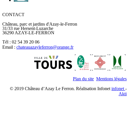
CONTACT
Château, parc et jardins d'Azay-le-Ferron
31/33 rue Hersent-Luzarche
36290 AZAY-LE-FERRON
Tél : 02 54 39 20 06
Email :
chateauazayleferron@orange.fr
Plan du site
Mentions légales
© 2019 Château d’Azay Le Ferron. Réalisation Infonet
infonet
-
Akti