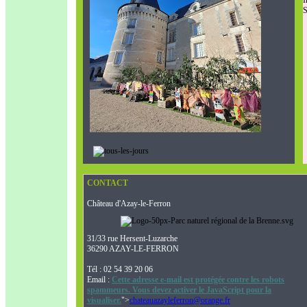
S
CONTACT
Château d'Azay-le-Ferron
31/33 rue Hersent-Luzarche
36290 AZAY-LE-FERRON
Tél : 02 54 39 20 06
Email :
Cette adresse e-mail est protégée contre les robots
spammeurs. Vous devez activer le JavaScript pour la
visualiser.
">
chateauazayleferron@orange.fr