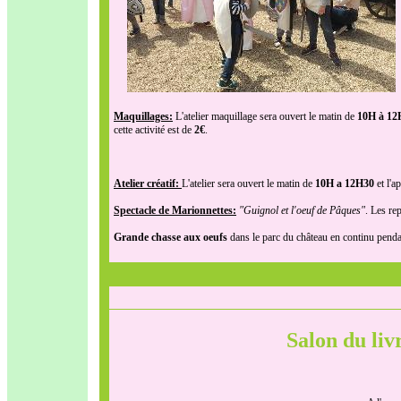
Maquillages:
L'atelier maquillage sera ouvert le matin de
10H à 12
cette activité est de
2€
.
Atelier créatif:
L'atelier sera ouvert le matin de
10H a 12H30
et l'a
Spectacle de Marionnettes:
"Guignol et l'oeuf de Pâques"
. Les re
Grande chasse aux oeufs
dans le parc du château en continu penda
Salon du li