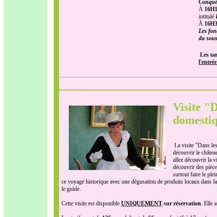
Conquê
À
16H
intitulé
À
16H
Les fon
du sous
Les ta
l'entré
Visite "
domesti
La visite "Dans les
découvrir le châtea
allez découvrir la 
découvrir des pièces
surtout faire le ple
ce voyage historique avec une dégusation de produits locaux dans l
le guide.
Cette visite est disponible
UNIQUEMENT
sur réservation
. Elle 