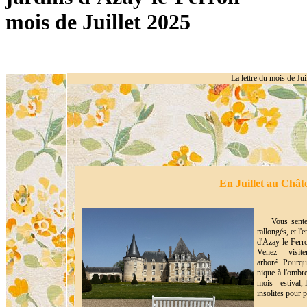
mois de Juillet 2025
La lettre du mois de Jui
En Juillet au Châte
Vous sentez
rallongés, et l
d'Azay-le-Ferr
Venez visiter
arboré. Pourqu
nique à l'ombr
mois estival, 
insolites pour 