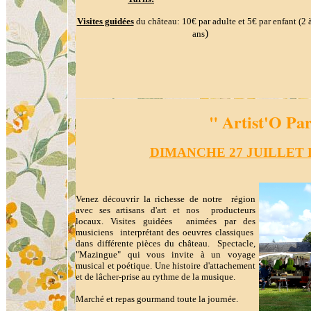
Visites guidées
du château: 10€ par adulte et 5€ par enfant (2 
)
ans
" Artist'O Pa
DIMANCHE 27 JUILLET 
Venez découvrir la richesse de notre région
avec ses artisans d'art et nos producteurs
locaux. Visites guidées animées par des
musiciens interprétant des oeuvres classiques
dans différente pièces du château. Spectacle,
"Mazingue" qui vous invite à un voyage
musical et poétique. Une histoire d'attachement
et de lâcher-prise au rythme de la musique.
Marché et repas gourmand toute la journée.