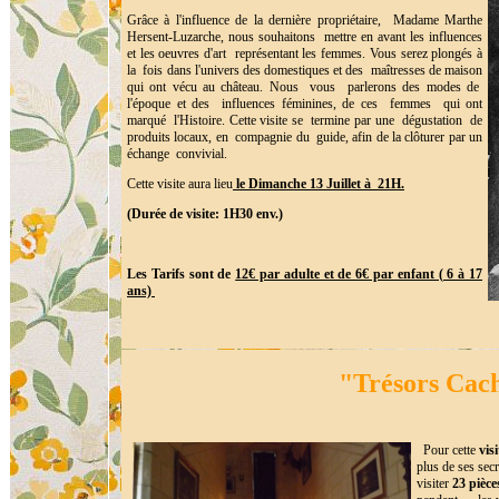
Grâce à l'influence de la dernière propriétaire, Madame Marthe
Hersent-Luzarche, nous souhaitons mettre en avant les influences
et les oeuvres d'art représentant les femmes. Vous serez plongés à
la fois dans l'univers des domestiques et des maîtresses de maison
qui ont vécu au château. Nous vous parlerons des modes de
l'époque et des influences féminines, de ces femmes qui ont
marqué l'Histoire. Cette visite se termine par une dégustation de
produits locaux, en compagnie du guide, afin de la clôturer par un
échange convivial.
Cette visite aura lieu
le Dimanche 13 Juillet à 21H.
(Durée de visite: 1H30 env.)
Les Tarifs sont de
12€ par adulte et de 6€ par enfant ( 6 à 17
ans)
"Trésors Cac
Pour cette
visi
plus de ses se
visiter
23 pièce