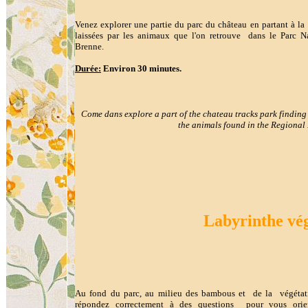
Venez explorer une partie du parc du château en partant à la
laissées par les animaux que l'on retrouve dans le Parc N
Brenne.
Durée:
Environ 30 minutes.
Come dans explore a part of the chateau tracks park finding o
the animals found in the Regional
Labyrinthe vég
Au fond du parc, au milieu des bambous et de la végétat
répondez correctement à des questions pour vous orie