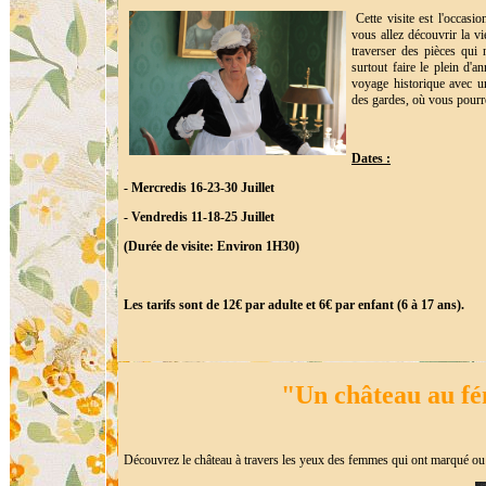
Cette visite est l'occasi
vous allez découvrir la v
traverser des pièces qui 
surtout faire le plein d'a
voyage historique avec u
des gardes, où vous pourr
Dates :
- Mercredis 16-23-30 Juillet
- Vendredis 11-18-25 Juillet
(Durée de visite: Environ 1H30)
Les tarifs sont de 12€ par adulte et 6€ par enfant (6 à 17 ans).
"Un château au f
Découvrez le château à travers les yeux des femmes qui ont marqué ou n