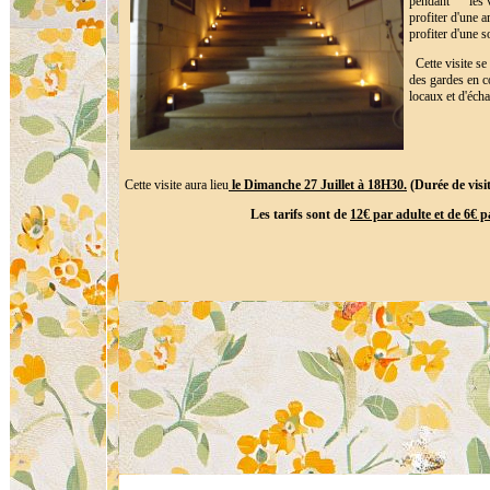
pendant les vi
profiter d'une
profiter d'une s
Cette visite s
des gardes en 
locaux et d'éc
Cette visite aura lieu
le Dimanche 27 Juillet à 18H30.
(Durée de visit
Les tarifs sont de
12€ par adulte et de 6€ p