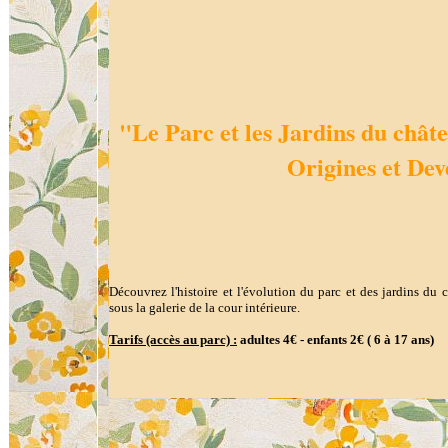
"Le Parc et les Jardins du chât
Origines et Dev
Découvrez l'histoire et l'évolution du parc et des jardins du 
sous la galerie de la cour intérieure.
Tarifs (accès au parc) :
adultes 4€ - enfants 2€ ( 6 à 17 ans)