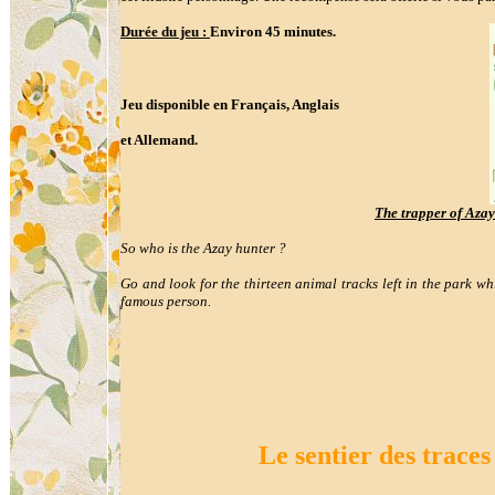
Durée du jeu :
Environ 45 minutes.
Jeu disponible en Français, Anglais
et Allemand.
The trapper of Azay
So who is the Azay hunter ?
Go and look for the thirteen animal tracks left in the park wh
famous person.
Le sentier des traces