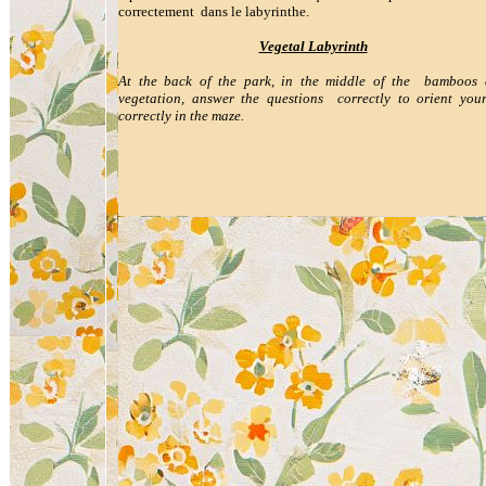
correctement dans le labyrinthe.
Vegetal Labyrinth
At the back of the park, in the middle of the bamboos
vegetation, answer
the questions correctly to orient your
correctly in the maze.