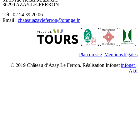
36290 AZAY-LE-FERRON
Tél : 02 54 39 20 06
Email :
chateauazayleferron@orange.fr
Plan du site
Mentions légales
© 2019 Château d’Azay Le Ferron. Réalisation Infonet
infonet
-
Akti