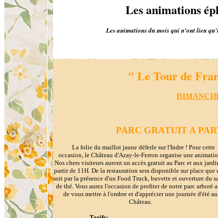
Les animations é
Les animations du mois qui n'ont lieu qu'
" Le Tour de Fra
DIMANCHE
PARC GRATUIT A PAR
La folie du maillot jaune déferle sur l'Indre ! Pour
cette
occasion, le Château d'Azay-le-Ferron organise une animatio
Nos chers visiteurs auront un
accès gratuit au Parc et aux jardi
partir de 11H. De la restauration sera disponible sur place que 
soit par la présence d'un Food Truck, buvette et ouverture du s
de thé. Vous aurez l'occasion de profiter de notre parc arboré a
de vous mettre à l'ombre et d'apprécier une journée d'été au
Château.
Tarifs: