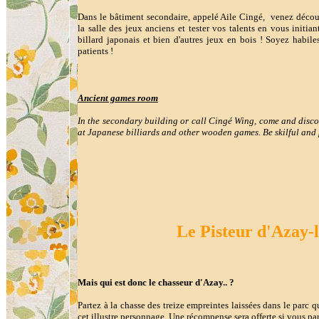
Dans le bâtiment secondaire, appelé Aile Cingé, venez décou
la salle des jeux anciens et tester vos talents en vous initian
billard japonais et bien d'autres jeux en bois ! Soyez habile
patients !
Ancient games room
In the secondary building or call Cingé Wing, come and disc
at Japanese billiards and other wooden games. Be skilful and 
Le Pisteur d'Azay-
Mais qui est donc le chasseur d'Azay.. ?
Partez à la chasse des treize empreintes laissées dans le parc 
cet illustre personnage. Une récompense sera offerte si vous pa