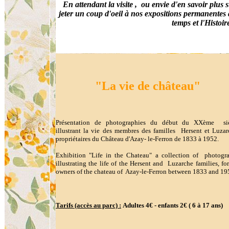
En attendant la visite , ou envie d'en savoir plus s
jeter un coup d'oeil à nos expositions permanentes 
temps et l'Histoir
"La vie de château"
Présentation de photographies du début du XXème si
illustrant la vie des membres des familles Hersent et Luzar
propriétaires du Château d'Azay- le-Ferron de 1833 à 1952.
Exhibition "Life in the Chateau" a collection of photogr
illustrating the life of the Hersent and Luzarche families, fo
owners of the chateau of Azay-le-Ferron between 1833 and 19
Tarifs (accès au parc) :
Adultes 4€ - enfants 2€ ( 6 à 17 ans)