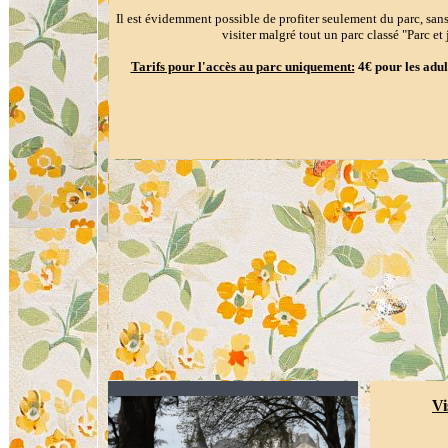
Il est évidemment possible de profiter seulement du parc, sans 
visiter malgré tout un parc classé "Parc et
Tarifs pour l'accès au parc uniquement:
4€ pour les adult
Vi