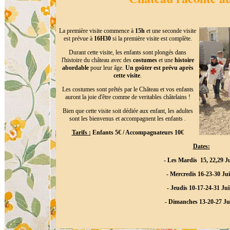
La première visite commence à
15h
et une seconde visite
est prévue à
16H30
si la première visite est complète.
Durant cette visite, les enfants sont plongés dans
l'histoire du château avec des
costumes
et une
histoire
abordable
pour leur âge.
Un goûter est prévu après
cette visite
.
Les costumes sont prêtés par le Château et vos enfants
auront la joie d'être comme de veritables châtelains !
Bien que cette visite soit dédiée aux enfant, les adultes
sont les bienvenus et accompagnent les enfants .
Tarifs :
Enfants 5€ / Accompagnateurs 10€
Dates:
- Les Mardis 15, 22,29 Ju
- Mercredis 16-23-30 Jui
- Jeudis 10-17-24-31 Juil
- Dimanches 13-20-27 Jui